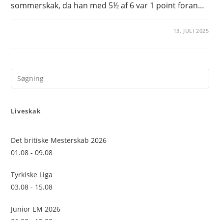
sommerskak, da han med 5½ af 6 var 1 point foran…
13. JULI 2025
Pre
Es
to
Liveskak
clo
the
sea
Det britiske Mesterskab 2026
pan
01.08 - 09.08
Tyrkiske Liga
03.08 - 15.08
Junior EM 2026