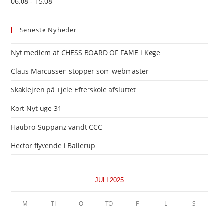
06.08 - 15.08
Seneste Nyheder
Nyt medlem af CHESS BOARD OF FAME i Køge
Claus Marcussen stopper som webmaster
Skaklejren på Tjele Efterskole afsluttet
Kort Nyt uge 31
Haubro-Suppanz vandt CCC
Hector flyvende i Ballerup
JULI 2025
M
TI
O
TO
F
L
S