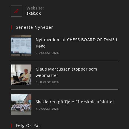
in
your
Website:
application
skak.dk
Seneste Nyheder
Nyt medlem af CHESS BOARD OF FAME i
Køge
5. AUGUST 2026
Claus Marcussen stopper som
webmaster
4. AUGUST 2026
Skaklejren på Tjele Efterskole afsluttet
4. AUGUST 2026
Følg Os På: