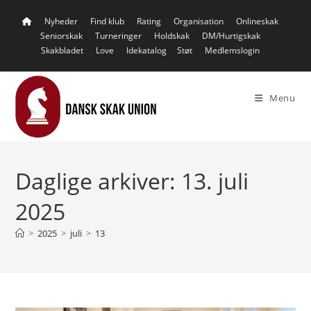
Skip
Nyheder
Find klub
Rating
Organisation
Onlineskak
to
Seniorskak
Turneringer
Holdskak
DM/Hurtigskak
content
Skakbladet
Love
Idekatalog
Støt
Medlemslogin
Menu
Daglige arkiver: 13. juli
2025
>
2025
>
juli
>
13