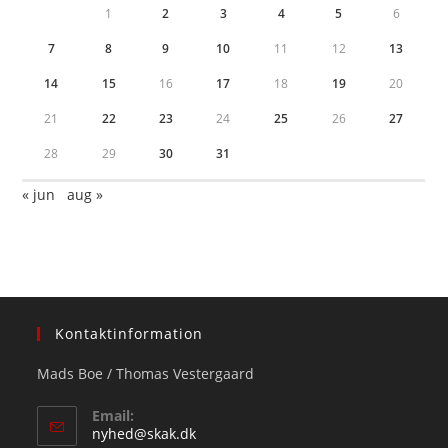
1
2
3
4
5
6
7
8
9
10
11
12
13
14
15
16
17
18
19
20
21
22
23
24
25
26
27
28
29
30
31
« jun
aug »
Kontaktinformation
Mads Boe / Thomas Vestergaard
Email:
Opens
nyhed@skak.dk