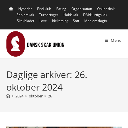
Skip
Nyheder
Find klub
Rating
Organisation
Onlineskak
to
Seniorskak
Turneringer
Holdskak
DM/Hurtigskak
content
Skakbladet
Love
Idekatalog
Støt
Medlemslogin
Menu
Daglige arkiver: 26.
oktober 2024
>
2024
>
oktober
>
26