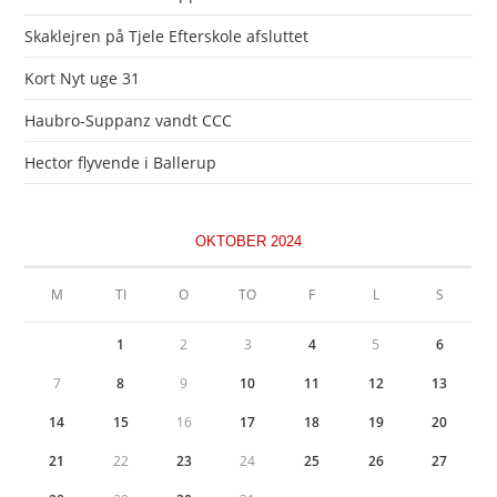
Skaklejren på Tjele Efterskole afsluttet
Kort Nyt uge 31
Haubro-Suppanz vandt CCC
Hector flyvende i Ballerup
OKTOBER 2024
M
TI
O
TO
F
L
S
1
2
3
4
5
6
7
8
9
10
11
12
13
14
15
16
17
18
19
20
21
22
23
24
25
26
27