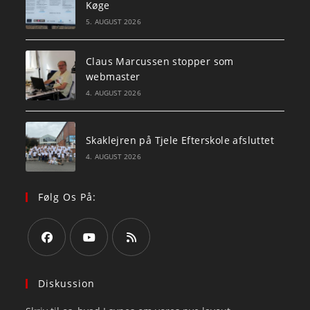
Køge
5. AUGUST 2026
Claus Marcussen stopper som
webmaster
4. AUGUST 2026
Skaklejren på Tjele Efterskole afsluttet
4. AUGUST 2026
Følg Os På:
Opens
Opens
Opens
in
in
in
Diskussion
a
a
a