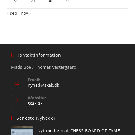
28
29
30
31
« sep
nov »
Kontaktinformation
Mads Boe / Thomas Vestergaard
Email:
Opens
nyhed@skak.dk
in
your
Website:
application
skak.dk
Seneste Nyheder
Nyt medlem af CHESS BOARD OF FAME i