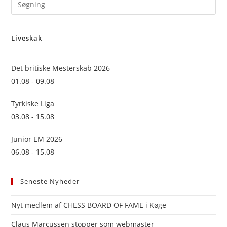
Pre
Es
to
Liveskak
clo
the
sea
Det britiske Mesterskab 2026
pan
01.08 - 09.08
Tyrkiske Liga
03.08 - 15.08
Junior EM 2026
06.08 - 15.08
Seneste Nyheder
Nyt medlem af CHESS BOARD OF FAME i Køge
Claus Marcussen stopper som webmaster