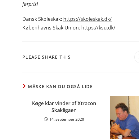
førpris!
Dansk Skoleskak:
https://skoleskak.dk/
Københavns Skak Union:
https://ksu.dk/
SHARE
PLEASE SHARE THIS
THIS
CONTENT
MÅSKE KAN DU OGSÅ LIDE
Køge klar vinder af Xtracon
Skakligaen
14. september 2020