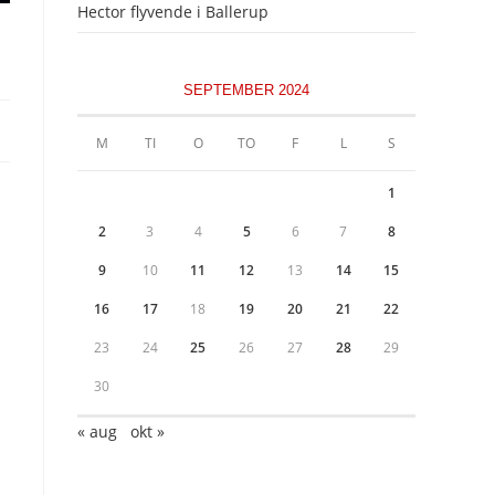
Hector flyvende i Ballerup
SEPTEMBER 2024
M
TI
O
TO
F
L
S
1
2
3
4
5
6
7
8
9
10
11
12
13
14
15
16
17
18
19
20
21
22
23
24
25
26
27
28
29
30
« aug
okt »