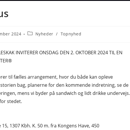
us
Post
ember 2024
Nyheder
/
Topnyhed
category:
SKAK INVITERER ONSDAG DEN 2. OKTOBER 2024 TIL EN
NTER®
er til fælles arrangement, hvor du både kan opleve
storien bag, planerne for den kommende indretning, se de
eringen, mens vi byder på sandwich og lidt drikke undervejs.
or stedet.
e 15, 1307 Kbh. K. 50 m. fra Kongens Have, 450