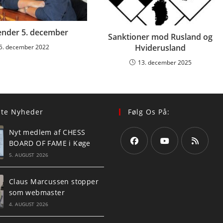
lender 5. december
Sanktioner mod Rusland og
Hviderusland
5. december 2022
13. december 2025
ste Nyheder
Følg Os På:
Nyt medlem af CHESS
BOARD OF FAME i Køge
5. AUGUST 2026
Opens
Opens
Opens
in
in
in
Claus Marcussen stopper
a
a
a
som webmaster
new
new
new
4. AUGUST 2026
tab
tab
tab