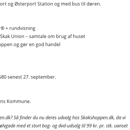
rt og Østerport Station og med bus til døren.
® + rundvisning
kak Union – samtale om brug af huset
hoppen og gør en god handel
 0580 senest 27. september.
avns Kommune.
en.dk? Så finder du nu deres udvalg hos Skakshoppen.dk, da vi
 Sølvgade med et stort bog- og dvd-udsalg til 99 kr. pr. stk. uanset