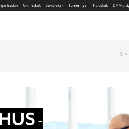
rganisation
Onlineskak
Seniorskak
Turneringer
Holdskak
DM/Hurti
>