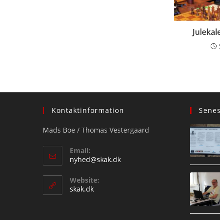
Juleka
Kontaktinformation
Sene
Mads Boe / Thomas Vestergaard
Email:
Opens
nyhed@skak.dk
in
your
Website:
application
skak.dk