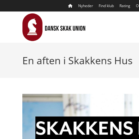
Skip
Nyheder
Find klub
Rating
O
to
content
En aften i Skakkens Hus