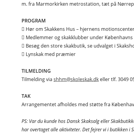
m. fra Marmorkirken metrostation, tæt på Nørrepo
PROGRAM
 Hør om Skakkens Hus – hjernens motionscenter
 Medlemmer og skakklubber under Københavns S
 Besøg den store skakbutik, se udvalget i Skaks
 Lynskak med præmier
TILMELDING
Tilmelding via
shhm@skoleskak.dk
eller tlf. 3049
TAK
Arrangementet afholdes med støtte fra Københ
PS: Var du kunde hos Dansk Skaksalg eller Skakbutikk
har overtaget alle aktiviteter. Det fejrer vi i butikken i