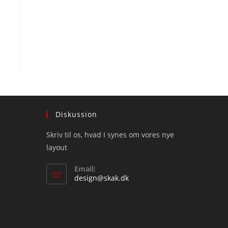
Diskussion
Skriv til os, hvad I synes om vores nye
layout
Email:
Opens
design@skak.dk
in
your
application