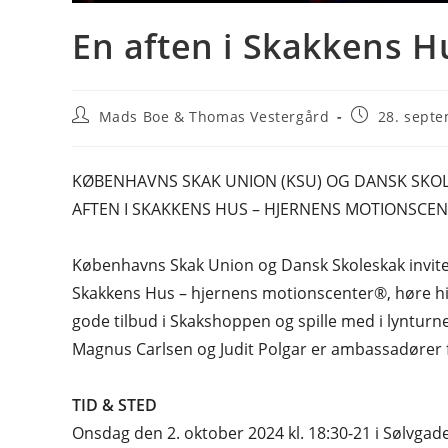
En aften i Skakkens H
Post
Post
Mads Boe & Thomas Vestergård
28. sept
author:
published:
KØBENHAVNS SKAK UNION (KSU) OG DANSK SKOLE
AFTEN I SKAKKENS HUS – HJERNENS MOTIONSCE
Københavns Skak Union og Dansk Skoleskak inviter
Skakkens Hus – hjernens motionscenter®, høre hi
gode tilbud i Skakshoppen og spille med i lynturn
Magnus Carlsen og Judit Polgar er ambassadører f
TID & STED
Onsdag den 2. oktober 2024 kl. 18:30-21 i Sølvgad