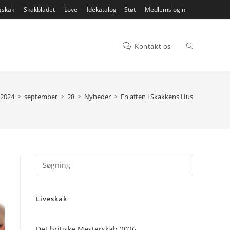
gskak
Skakbladet
Love
Idekatalog
Støt
Medlemslogin
Toggle
Kontakt os
website
2024
>
september
>
28
>
Nyheder
>
En aften i Skakkens Hus
search
Press
Escape
to
Liveskak
close
the
search
Det britiske Mesterskab 2026