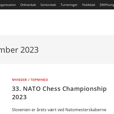
rganisation
Onlineskak
Seniorskak
Turneringer
Holdskak
DM/Hurti
ember 2023
NYHEDER
/
TOPNYHED
33. NATO Chess Championship
2023
Slovenien er årets vært ved Natomesterskaberne