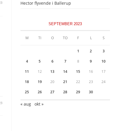
Hector flyvende i Ballerup
23
SEPTEMBER 2023
M
TI
O
TO
F
L
S
1
2
3
4
5
6
7
8
9
10
11
12
13
14
15
16
17
18
19
20
21
22
23
24
25
26
27
28
29
30
23
« aug
okt »