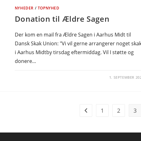
NYHEDER
/
TOPNYHED
Donation til Ældre Sagen
Der kom en mail fra Ældre Sagen i Aarhus Midt til
Dansk Skak Union: "Vi vil gerne arrangerer noget ska
i Aarhus Midtby tirsdag eftermiddag. Vil I støtte og
donere…
1. SEPTEMBER 20
1
2
3
Go to the previous page