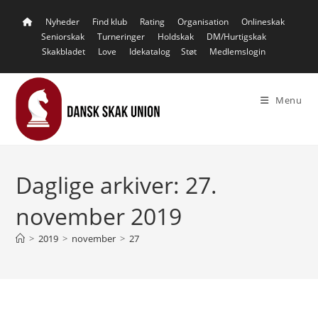
Skip
Nyheder
Find klub
Rating
Organisation
Onlineskak
to
Seniorskak
Turneringer
Holdskak
DM/Hurtigskak
content
Skakbladet
Love
Idekatalog
Støt
Medlemslogin
Menu
Daglige arkiver: 27.
november 2019
>
2019
>
november
>
27