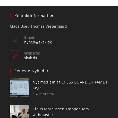
Kontaktinformation
Mads Boe / Thomas Vestergaard
Email:
Opens
nyhed@skak.dk
in
your
Website:
application
skak.dk
Seneste Nyheder
Nyt medlem af CHESS BOARD OF FAME i
Køge
5. AUGUST 2026
Claus Marcussen stopper som
webmaster