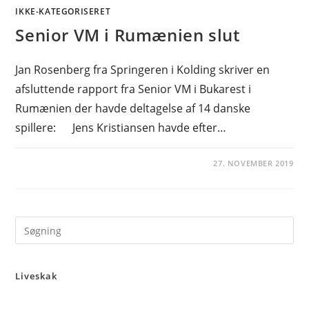
IKKE-KATEGORISERET
Senior VM i Rumænien slut
Jan Rosenberg fra Springeren i Kolding skriver en
afsluttende rapport fra Senior VM i Bukarest i
Rumænien der havde deltagelse af 14 danske
spillere: Jens Kristiansen havde efter…
27. NOVEMBER 2019
Pre
Es
to
Liveskak
clo
the