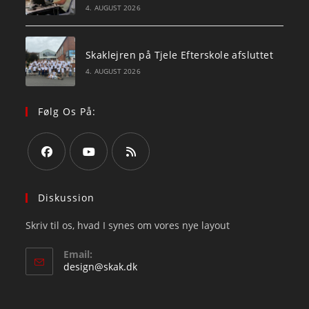
4. AUGUST 2026
Skaklejren på Tjele Efterskole afsluttet
4. AUGUST 2026
Følg Os På:
Opens
Opens
Opens
in
in
in
Diskussion
a
a
a
Skriv til os, hvad I synes om vores nye layout
new
new
new
tab
tab
tab
Email:
Opens
design@skak.dk
in
your
application