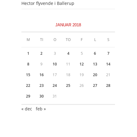
Hector flyvende i Ballerup
JANUAR 2018
M
TI
O
TO
F
L
S
1
2
3
4
5
6
7
8
9
10
11
12
13
14
15
16
17
18
19
20
21
22
23
24
25
26
27
28
29
30
31
« dec
feb »