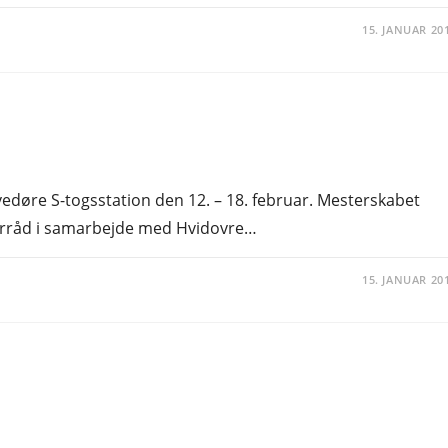
15. JANUAR 20
vedøre S-togsstation den 12. – 18. februar. Mesterskabet
urråd i samarbejde med Hvidovre…
15. JANUAR 20