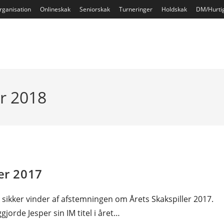
rganisation
Onlineskak
Seniorskak
Turneringer
Holdskak
DM/Hurti
ar 2018
er 2017
sikker vinder af afstemningen om Årets Skakspiller 2017.
orde Jesper sin IM titel i året…