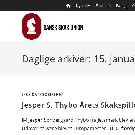
Skip
Nyheder
Find klub
Rating
O
to
content
Daglige arkiver: 15. janu
IKKE-KATEGORISERET
Jesper S. Thybo Årets Skakspill
IM Jesper Søndergaard Thybo fra Jetsmark blev en 
Udover at være blevet Europamester i U18, færdiggj