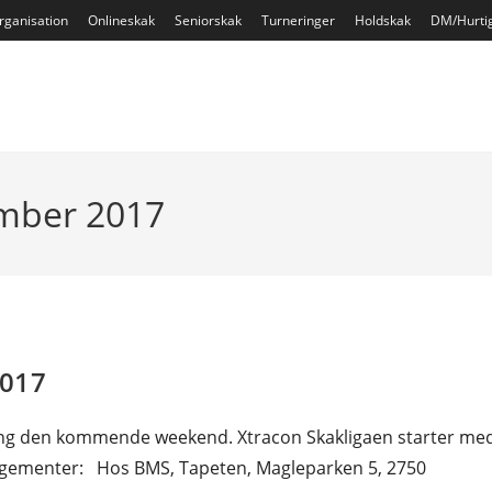
rganisation
Onlineskak
Seniorskak
Turneringer
Holdskak
DM/Hurti
ember 2017
2017
ang den kommende weekend. Xtracon Skakligaen starter me
ngementer: Hos BMS, Tapeten, Magleparken 5, 2750