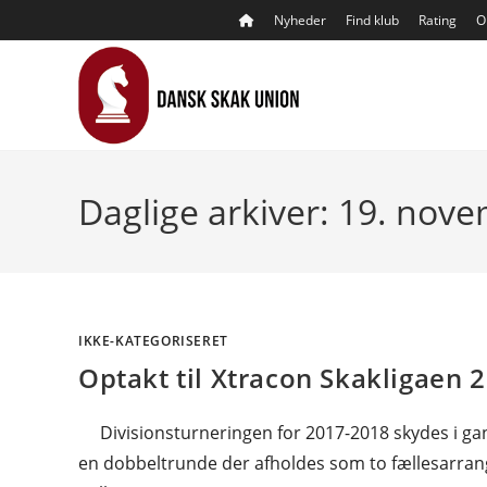
Skip
Nyheder
Find klub
Rating
O
to
content
Daglige arkiver: 19. nov
IKKE-KATEGORISERET
Optakt til Xtracon Skakligaen 
Divisionsturneringen for 2017-2018 skydes i g
en dobbeltrunde der afholdes som to fællesarra