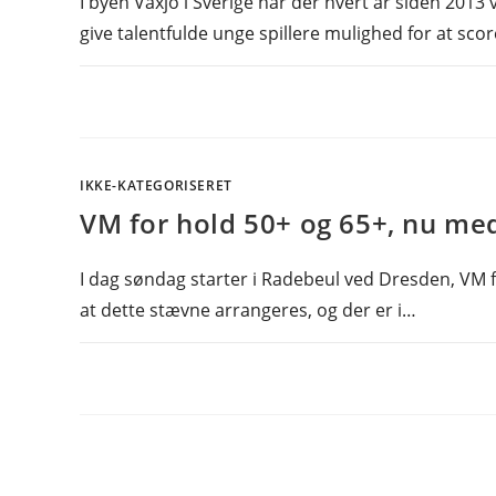
I byen Växjö i Sverige har der hvert år siden 201
give talentfulde unge spillere mulighed for at sco
IKKE-KATEGORISERET
VM for hold 50+ og 65+, nu med
I dag søndag starter i Radebeul ved Dresden, VM 
at dette stævne arrangeres, og der er i…