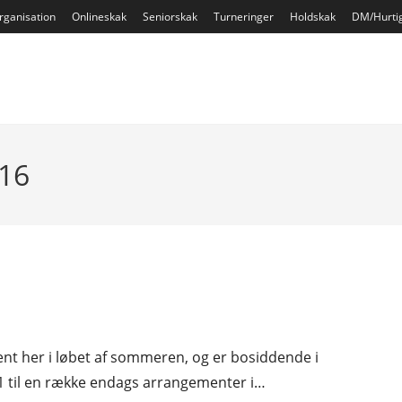
rganisation
Onlineskak
Seniorskak
Turneringer
Holdskak
DM/Hurti
016
ment her i løbet af sommeren, og er bosiddende i
 til en række endags arrangementer i…