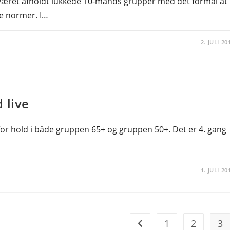
3 været afholdt lukkede 10-mands grupper med det formål at
re normer. I…
2. JULI 20
 live
for hold i både gruppen 65+ og gruppen 50+. Det er 4. gang
1. JULI 20
1
2
3
Go to the previous page