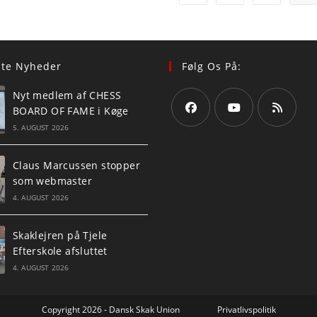
ste Nyheder
Følg Os På:
Nyt medlem af CHESS
BOARD OF FAME i Køge
5. AUGUST 2026
Opens
Opens
Opens
in
in
in
Claus Marcussen stopper
a
a
a
som webmaster
new
new
new
4. AUGUST 2026
tab
tab
tab
Skaklejren på Tjele
Efterskole afsluttet
4. AUGUST 2026
Copyright 2026 - Dansk Skak Union
Privatlivspolitik