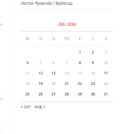
Hector flyvende i Ballerup
16
JULI 2016
M
TI
O
TO
F
L
S
1
2
3
4
5
6
7
8
9
10
11
12
13
14
15
16
17
18
19
20
21
22
23
24
25
26
27
28
29
30
31
16
« jun
aug »