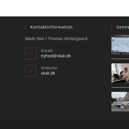
Kontaktinformation
Sene
Mads Boe / Thomas Vestergaard
Email:
Opens
nyhed@skak.dk
in
your
Website:
application
skak.dk