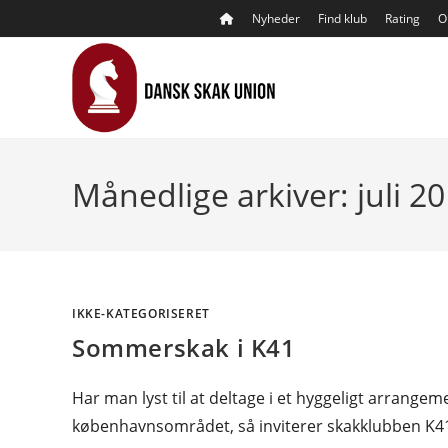
Skip
Nyheder
Find klub
Rating
O
to
content
Månedlige arkiver: juli 2
IKKE-KATEGORISERET
Sommerskak i K41
Har man lyst til at deltage i et hyggeligt arrange
københavnsområdet, så inviterer skakklubben K41