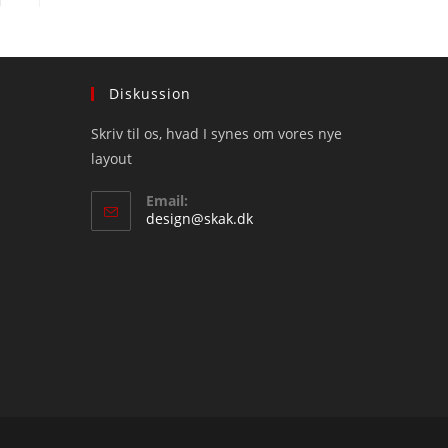
Diskussion
Skriv til os, hvad I synes om vores nye
layout
Email:
Opens
design@skak.dk
in
your
application