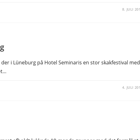
8. JULI 20
rg
es der i Lüneburg på Hotel Seminaris en stor skakfestival med
et…
4. JULI 20