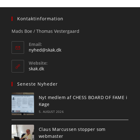
Kontaktinformation
Mads Boe / Thomas Vestergaard
Email:
Opens
nyhed@skak.dk
in
your
Website:
application
skak.dk
Seneste Nyheder
Nyt medlem af CHESS BOARD OF FAME i
Køge
5. AUGUST 2026
Claus Marcussen stopper som
webmaster