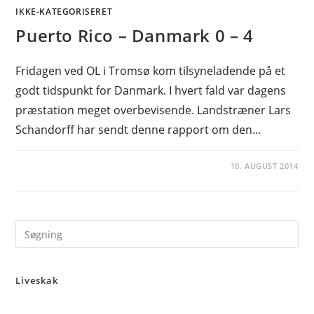
IKKE-KATEGORISERET
Puerto Rico – Danmark 0 – 4
Fridagen ved OL i Tromsø kom tilsyneladende på et
godt tidspunkt for Danmark. I hvert fald var dagens
præstation meget overbevisende. Landstræner Lars
Schandorff har sendt denne rapport om den…
10. AUGUST 2014
Pre
Es
to
Liveskak
clo
the