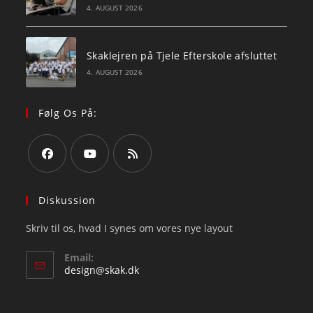
4. AUGUST 2026
Skaklejren på Tjele Efterskole afsluttet
4. AUGUST 2026
Følg Os På:
Opens
Opens
Opens
in
in
in
Diskussion
a
a
a
Skriv til os, hvad I synes om vores nye layout
new
new
new
tab
tab
tab
Email:
Opens
design@skak.dk
in
your
application