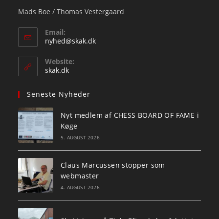
Mads Boe / Thomas Vestergaard
Email:
Opens
nyhed@skak.dk
in
your
Website:
application
skak.dk
Seneste Nyheder
Nyt medlem af CHESS BOARD OF FAME i
Køge
5. AUGUST 2026
Claus Marcussen stopper som
webmaster
4. AUGUST 2026