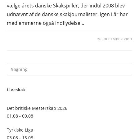
vælge årets danske Skakspiller, der indtil 2008 blev
udnævnt af de danske skakjournalister. Igen i år har
medlemmerne også indflydelse…
26. DECEMBER 2013
Pre
Es
to
Liveskak
clo
the
sea
Det britiske Mesterskab 2026
pan
01.08 - 09.08
Tyrkiske Liga
03.08 - 15.08