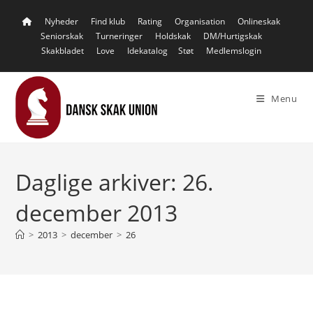
Skip
Nyheder
Find klub
Rating
Organisation
Onlineskak
to
Seniorskak
Turneringer
Holdskak
DM/Hurtigskak
content
Skakbladet
Love
Idekatalog
Støt
Medlemslogin
Menu
Daglige arkiver: 26.
december 2013
>
2013
>
december
>
26