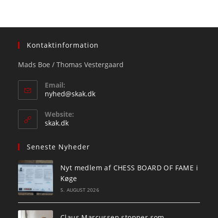
Kontaktinformation
Mads Boe / Thomas Vestergaard
Email:
Opens
nyhed@skak.dk
in
your
Website:
application
skak.dk
Seneste Nyheder
Nyt medlem af CHESS BOARD OF FAME i
Køge
5. AUGUST 2026
Claus Marcussen stopper som