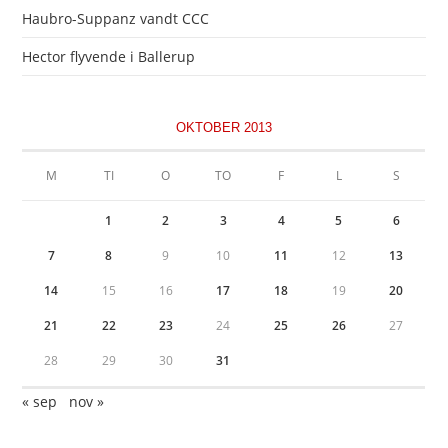
Haubro-Suppanz vandt CCC
Hector flyvende i Ballerup
OKTOBER 2013
M
TI
O
TO
F
L
S
1
2
3
4
5
6
7
8
9
10
11
12
13
14
15
16
17
18
19
20
21
22
23
24
25
26
27
28
29
30
31
« sep
nov »