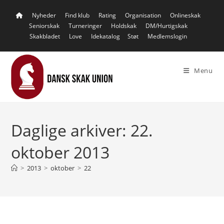
Skip
Nyheder
Find klub
Rating
Organisation
Onlineskak
to
Seniorskak
Turneringer
Holdskak
DM/Hurtigskak
content
Skakbladet
Love
Idekatalog
Støt
Medlemslogin
Menu
Daglige arkiver: 22.
oktober 2013
>
2013
>
oktober
>
22