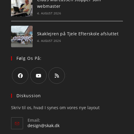
webmaster
4. AUGUST 2026
Skaklejren på Tjele Efterskole afsluttet
4. AUGUST 2026
Følg Os På:
Opens
Opens
Opens
in
in
in
Diskussion
a
a
a
Skriv til os, hvad I synes om vores nye layout
new
new
new
tab
tab
tab
Email:
Opens
design@skak.dk
in