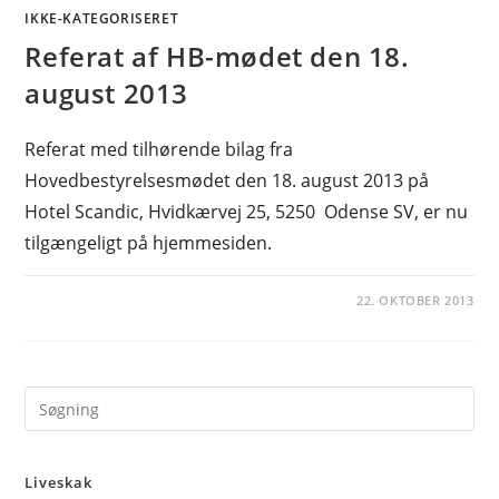
IKKE-KATEGORISERET
Referat af HB-mødet den 18.
august 2013
Referat med tilhørende bilag fra
Hovedbestyrelsesmødet den 18. august 2013 på
Hotel Scandic, Hvidkærvej 25, 5250 Odense SV, er nu
tilgængeligt på hjemmesiden.
22. OKTOBER 2013
Pre
Es
to
Liveskak
clo