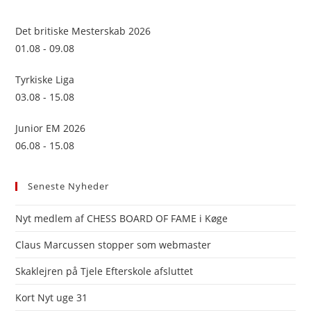
the
sea
Det britiske Mesterskab 2026
pan
01.08 - 09.08
Tyrkiske Liga
03.08 - 15.08
Junior EM 2026
06.08 - 15.08
Seneste Nyheder
Nyt medlem af CHESS BOARD OF FAME i Køge
Claus Marcussen stopper som webmaster
Skaklejren på Tjele Efterskole afsluttet
Kort Nyt uge 31