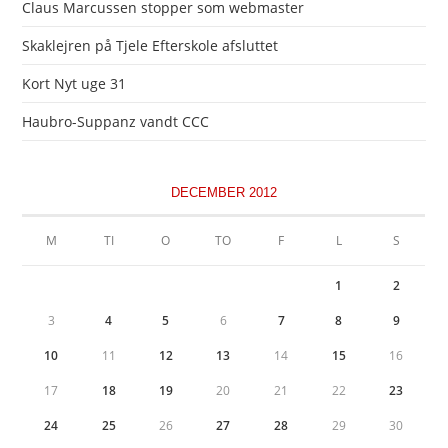
Claus Marcussen stopper som webmaster
Skaklejren på Tjele Efterskole afsluttet
Kort Nyt uge 31
Haubro-Suppanz vandt CCC
DECEMBER 2012
M
TI
O
TO
F
L
S
1
2
3
4
5
6
7
8
9
10
11
12
13
14
15
16
17
18
19
20
21
22
23
24
25
26
27
28
29
30