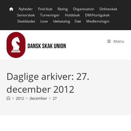
Skip
Nyheder
Find klub
Rating
Organisation
Onlineskak
to
Seniorskak
Turneringer
Holdskak
DM/Hurtigskak
content
Skakbladet
Love
Idekatalog
Støt
Medlemslogin
Menu
Daglige arkiver: 27.
december 2012
>
2012
>
december
>
27