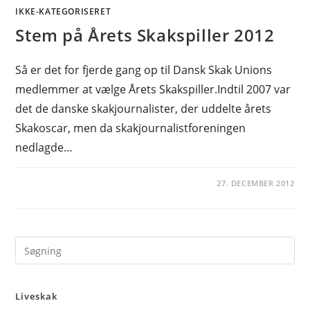
IKKE-KATEGORISERET
Stem på Årets Skakspiller 2012
Så er det for fjerde gang op til Dansk Skak Unions
medlemmer at vælge Årets Skakspiller.Indtil 2007 var
det de danske skakjournalister, der uddelte årets
Skakoscar, men da skakjournalistforeningen
nedlagde…
27. DECEMBER 2012
Pre
Es
to
Liveskak
clo