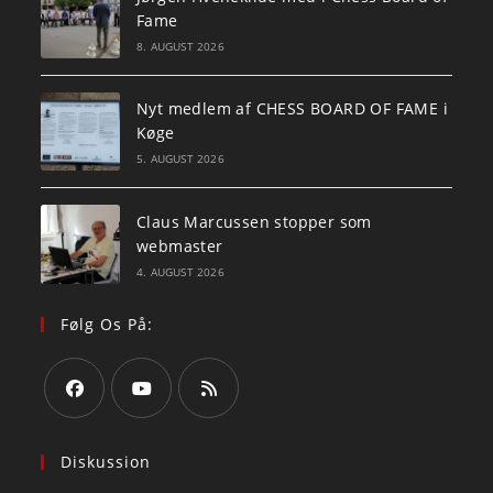
Fame
8. AUGUST 2026
Nyt medlem af CHESS BOARD OF FAME i
Køge
5. AUGUST 2026
Claus Marcussen stopper som
webmaster
4. AUGUST 2026
Følg Os På:
Opens
Opens
Opens
in
in
in
Diskussion
a
a
a