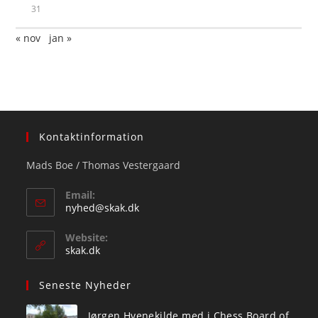
31
« nov
jan »
Kontaktinformation
Mads Boe / Thomas Vestergaard
Email:
Opens
nyhed@skak.dk
in
your
Website:
application
skak.dk
Seneste Nyheder
Jørgen Hvenekilde med i Chess Board of