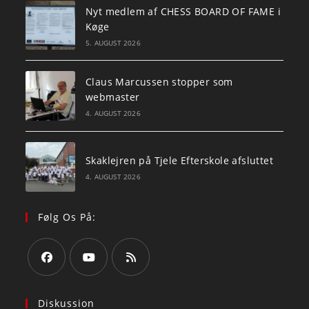
Nyt medlem af CHESS BOARD OF FAME i
Køge
5. AUGUST 2026
Claus Marcussen stopper som
webmaster
4. AUGUST 2026
Skaklejren på Tjele Efterskole afsluttet
4. AUGUST 2026
Følg Os På:
Opens
Opens
Opens
in
in
in
Diskussion