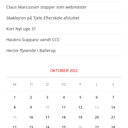
Claus Marcussen stopper som webmaster
Skaklejren på Tjele Efterskole afsluttet
Kort Nyt uge 31
Haubro-Suppanz vandt CCC
Hector flyvende i Ballerup
OKTOBER 2012
M
TI
O
TO
F
L
S
1
2
3
4
5
6
7
8
9
10
11
12
13
14
15
16
17
18
19
20
21
22
23
24
25
26
27
28