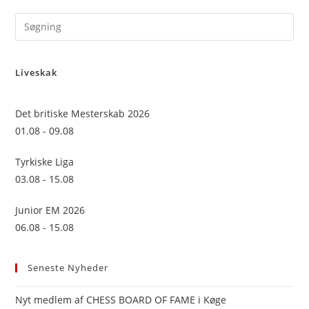
Pre
Es
to
Liveskak
clo
the
sea
Det britiske Mesterskab 2026
pan
01.08 - 09.08
Tyrkiske Liga
03.08 - 15.08
Junior EM 2026
06.08 - 15.08
Seneste Nyheder
Nyt medlem af CHESS BOARD OF FAME i Køge