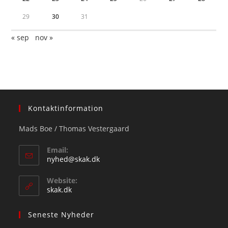
29
30
31
« sep
nov »
Kontaktinformation
Mads Boe / Thomas Vestergaard
Email:
Opens
nyhed@skak.dk
in
your
Website:
application
skak.dk
Seneste Nyheder