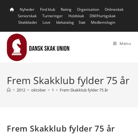
Skip
Nyheder
Find klub
Rating
Organisation
Onlineskak
to
Seniorskak
Turneringer
Holdskak
DM/Hurtigskak
content
Skakbladet
Love
Idekatalog
Støt
Medlemslogin
Menu
Frem Skakklub fylder 75 år
>
2012
>
oktober
>
1
>
Frem Skakklub fylder 75 år
Frem Skakklub fylder 75 år