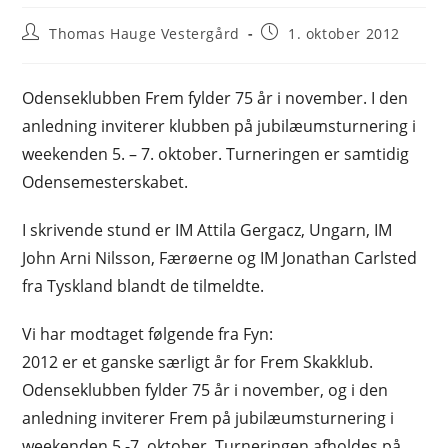
Post
Post
Thomas Hauge Vestergård
1. oktober 2012
author:
published:
Odenseklubben Frem fylder 75 år i november. I den
anledning inviterer klubben på jubilæumsturnering i
weekenden 5. – 7. oktober. Turneringen er samtidig
Odensemesterskabet.
I skrivende stund er IM Attila Gergacz, Ungarn, IM
John Arni Nilsson, Færøerne og IM Jonathan Carlsted
fra Tyskland blandt de tilmeldte.
Vi har modtaget følgende fra Fyn:
2012 er et ganske særligt år for Frem Skakklub.
Odenseklubben fylder 75 år i november, og i den
anledning inviterer Frem på jubilæumsturnering i
weekenden 5.-7. oktober. Turneringen afholdes på