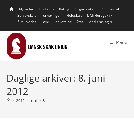
Skip
Nyheder
Find klub
Rating
Organisation
Onlineskak
to
Seniorskak
Turneringer
Holdskak
DM/Hurtigskak
content
Skakbladet
Love
Idekatalog
Støt
Medlemslogin
Menu
Daglige arkiver: 8. juni
2012
>
2012
>
juni
>
8