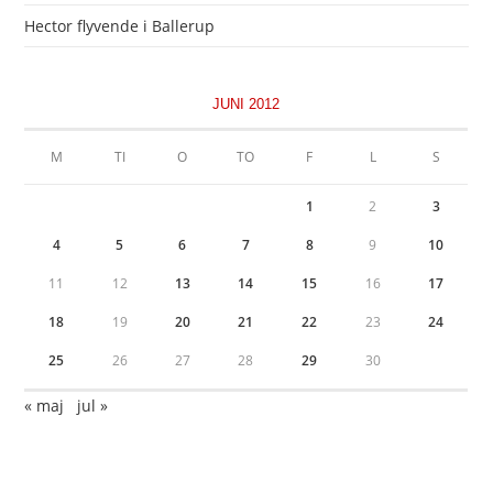
Hector flyvende i Ballerup
JUNI 2012
M
TI
O
TO
F
L
S
1
2
3
4
5
6
7
8
9
10
11
12
13
14
15
16
17
18
19
20
21
22
23
24
25
26
27
28
29
30
« maj
jul »