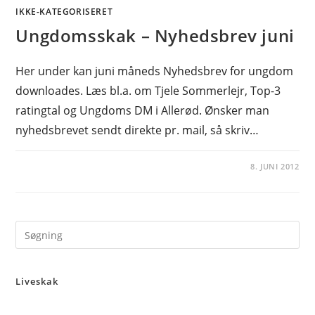
IKKE-KATEGORISERET
Ungdomsskak – Nyhedsbrev juni
Her under kan juni måneds Nyhedsbrev for ungdom
downloades. Læs bl.a. om Tjele Sommerlejr, Top-3
ratingtal og Ungdoms DM i Allerød. Ønsker man
nyhedsbrevet sendt direkte pr. mail, så skriv…
8. JUNI 2012
Pre
Es
to
Liveskak
clo
the