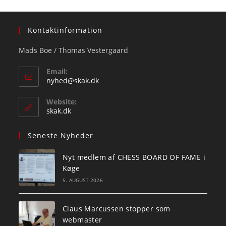
Kontaktinformation
Mads Boe / Thomas Vestergaard
Email:
Opens
nyhed@skak.dk
in
your
Website:
application
skak.dk
Seneste Nyheder
Nyt medlem af CHESS BOARD OF FAME i
Køge
5. AUGUST 2026
Claus Marcussen stopper som
webmaster