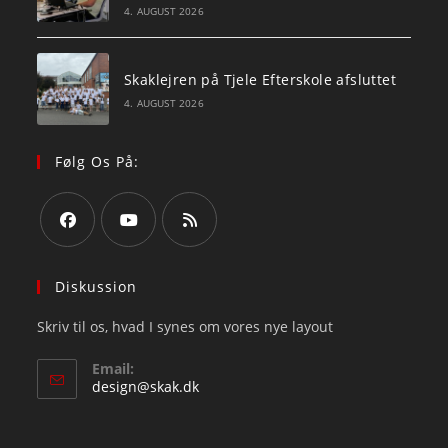
4. AUGUST 2026
Skaklejren på Tjele Efterskole afsluttet
4. AUGUST 2026
Følg Os På:
Opens
Opens
Opens
in
in
in
Diskussion
a
a
a
Skriv til os, hvad I synes om vores nye layout
new
new
new
tab
tab
tab
Email:
Opens
design@skak.dk
in
your
application