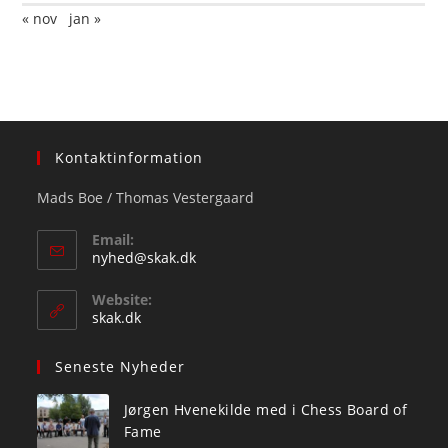
« nov
jan »
Kontaktinformation
Mads Boe / Thomas Vestergaard
Email:
Opens
nyhed@skak.dk
in
your
Website:
application
skak.dk
Seneste Nyheder
Jørgen Hvenekilde med i Chess Board of
Fame