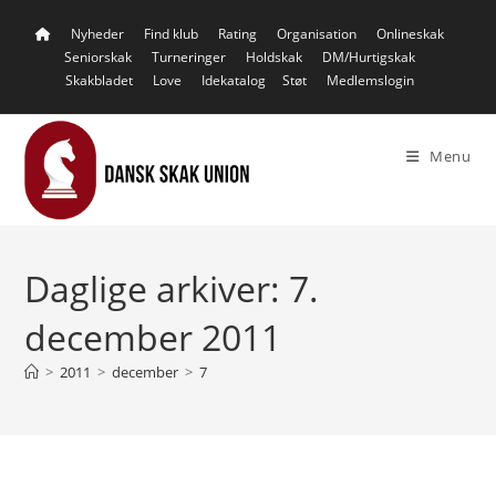
Skip
Nyheder
Find klub
Rating
Organisation
Onlineskak
to
Seniorskak
Turneringer
Holdskak
DM/Hurtigskak
content
Skakbladet
Love
Idekatalog
Støt
Medlemslogin
Menu
Daglige arkiver: 7.
december 2011
>
2011
>
december
>
7