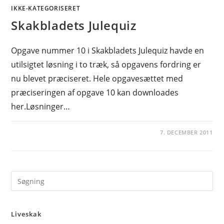
IKKE-KATEGORISERET
Skakbladets Julequiz
Opgave nummer 10 i Skakbladets Julequiz havde en
utilsigtet løsning i to træk, så opgavens fordring er
nu blevet præciseret. Hele opgavesættet med
præciseringen af opgave 10 kan downloades
her.Løsninger…
7. DECEMBER 2011
Pre
Es
to
Liveskak
clo