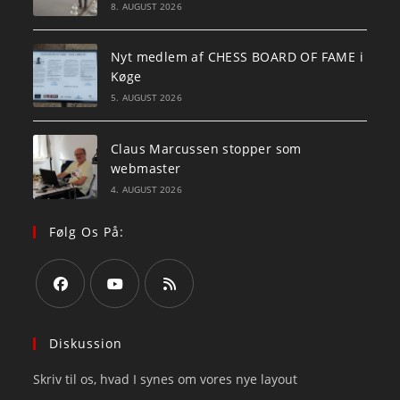
8. AUGUST 2026
Nyt medlem af CHESS BOARD OF FAME i
Køge
5. AUGUST 2026
Claus Marcussen stopper som
webmaster
4. AUGUST 2026
Følg Os På:
Opens
Opens
Opens
in
in
in
Diskussion
a
a
a
Skriv til os, hvad I synes om vores nye layout
new
new
new