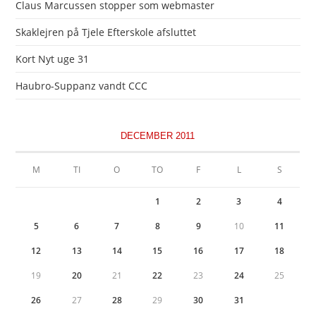
Claus Marcussen stopper som webmaster
Skaklejren på Tjele Efterskole afsluttet
Kort Nyt uge 31
Haubro-Suppanz vandt CCC
DECEMBER 2011
M
TI
O
TO
F
L
S
1
2
3
4
5
6
7
8
9
10
11
12
13
14
15
16
17
18
19
20
21
22
23
24
25
26
27
28
29
30
31