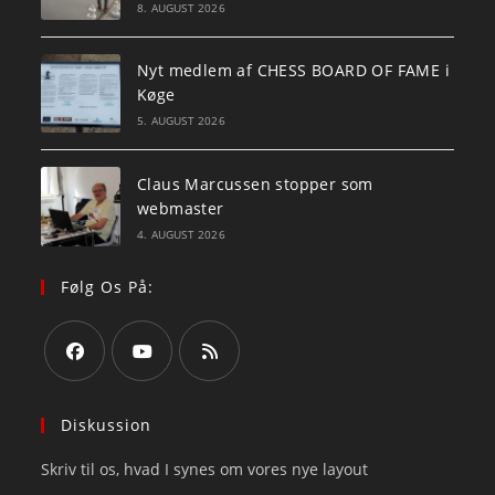
8. AUGUST 2026
Nyt medlem af CHESS BOARD OF FAME i
Køge
5. AUGUST 2026
Claus Marcussen stopper som
webmaster
4. AUGUST 2026
Følg Os På:
Opens
Opens
Opens
in
in
in
Diskussion
a
a
a
Skriv til os, hvad I synes om vores nye layout
new
new
new