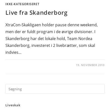
IKKE-KATEGORISERET
Live fra Skanderborg
XtraCon-Skakligaen holder pause denne weekend,
men der er fuldt program i de øvrige divisioner. I
Skanderborg har det lokale hold, Team Nordea
Skanderborg, investeret i 2 livebrætter, som skal
indvies…
19. NOVEMBER 2010
Pre
Es
to
Liveskak
clo