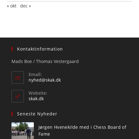
« okt
dec »
Kontaktinformation
Mads Boe / Thomas Vestergaard
Email:
Opens
nyhed@skak.dk
in
your
Website:
application
skak.dk
Seneste Nyheder
Jørgen Hvenekilde med i Chess Board of
Fame