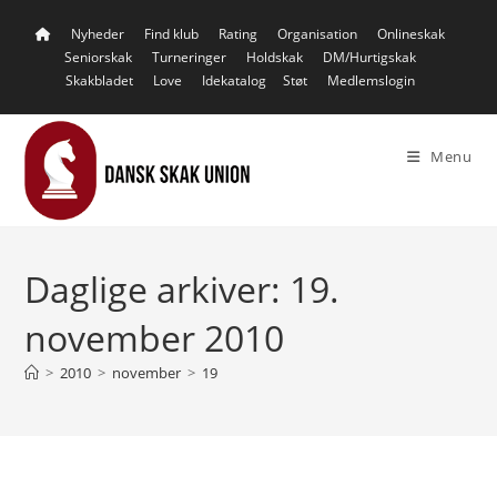
Skip
Nyheder
Find klub
Rating
Organisation
Onlineskak
to
Seniorskak
Turneringer
Holdskak
DM/Hurtigskak
content
Skakbladet
Love
Idekatalog
Støt
Medlemslogin
Menu
Daglige arkiver: 19.
november 2010
>
2010
>
november
>
19