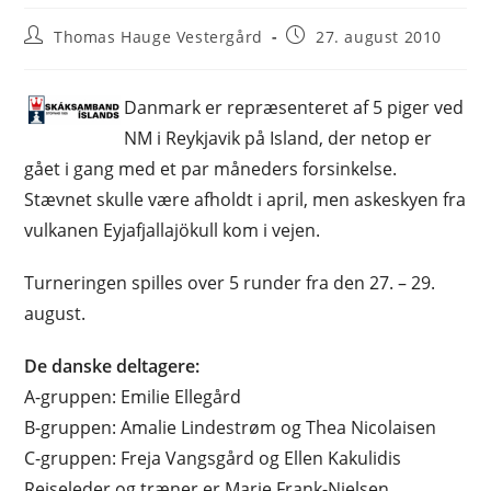
Post
Post
Thomas Hauge Vestergård
27. august 2010
author:
published:
Danmark er repræsenteret af 5 piger ved
NM i Reykjavik på Island, der netop er
gået i gang med et par måneders forsinkelse.
Stævnet skulle være afholdt i april, men askeskyen fra
vulkanen Eyjafjallajökull kom i vejen.
Turneringen spilles over 5 runder fra den 27. – 29.
august.
De danske deltagere:
A-gruppen: Emilie Ellegård
B-gruppen: Amalie Lindestrøm og Thea Nicolaisen
C-gruppen: Freja Vangsgård og Ellen Kakulidis
Rejseleder og træner er Marie Frank-Nielsen.