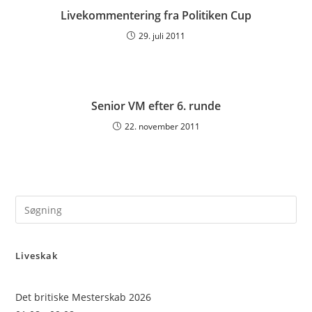
Livekommentering fra Politiken Cup
29. juli 2011
Senior VM efter 6. runde
22. november 2011
Pre
Es
to
Liveskak
clo
the
sea
Det britiske Mesterskab 2026
pan