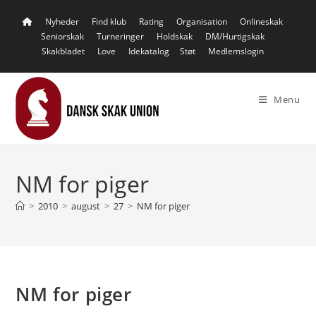
Skip
Nyheder
Find klub
Rating
Organisation
Onlineskak
to
Seniorskak
Turneringer
Holdskak
DM/Hurtigskak
content
Skakbladet
Love
Idekatalog
Støt
Medlemslogin
Menu
NM for piger
>
2010
>
august
>
27
>
NM for piger
NM for piger