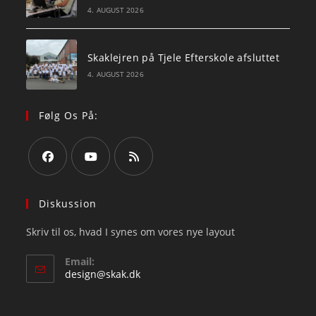
4. AUGUST 2026
Skaklejren på Tjele Efterskole afsluttet
4. AUGUST 2026
Følg Os På:
Opens
Opens
Opens
in
in
in
Diskussion
a
a
a
Skriv til os, hvad I synes om vores nye layout
new
new
new
tab
tab
tab
Email:
Opens
design@skak.dk
in
your
application