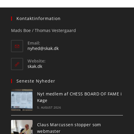
Kontaktinformation
Mads Boe / Thomas Vestergaard
Email:
Opens
nyhed@skak.dk
in
your
Website:
application
skak.dk
Seneste Nyheder
Nyt medlem af CHESS BOARD OF FAME i
Køge
5. AUGUST 2026
Claus Marcussen stopper som
webmaster