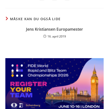
in
in
in
window
window
window
window
window
window
window
a
a
a
new
new
new
window
window
window
MÅSKE KAN DU OGSÅ LIDE
Jens Kristiansen Europamester
16. april 2019