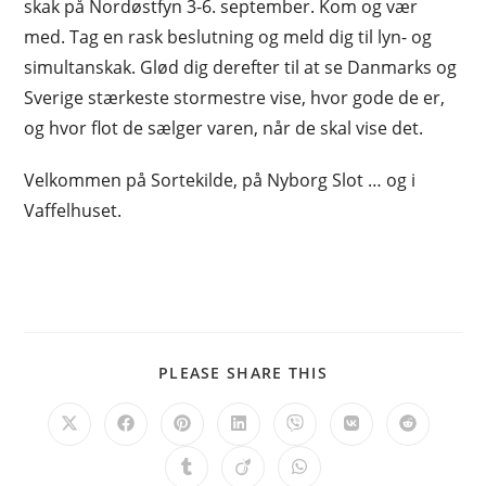
skak på Nordøstfyn 3-6. september. Kom og vær
med. Tag en rask beslutning og meld dig til lyn- og
simultanskak. Glød dig derefter til at se Danmarks og
Sverige stærkeste stormestre vise, hvor gode de er,
og hvor flot de sælger varen, når de skal vise det.
Velkommen på Sortekilde, på Nyborg Slot … og i
Vaffelhuset.
SHARE
PLEASE SHARE THIS
THIS
CONTENT
Opens
Opens
Opens
Opens
Opens
Opens
Opens
in
in
in
in
in
in
in
a
a
a
a
a
a
a
Opens
Opens
Opens
new
new
new
new
new
new
new