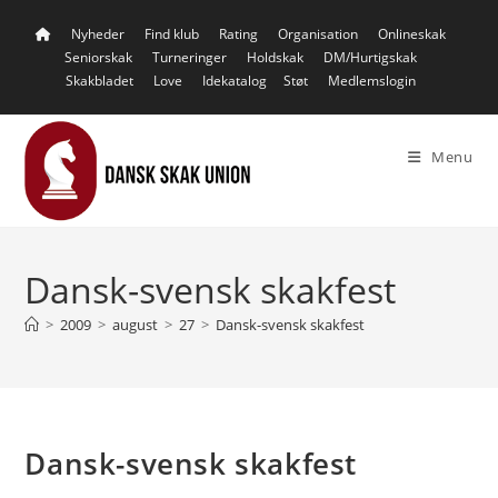
Skip
Nyheder
Find klub
Rating
Organisation
Onlineskak
to
Seniorskak
Turneringer
Holdskak
DM/Hurtigskak
content
Skakbladet
Love
Idekatalog
Støt
Medlemslogin
Menu
Dansk-svensk skakfest
>
2009
>
august
>
27
>
Dansk-svensk skakfest
Dansk-svensk skakfest