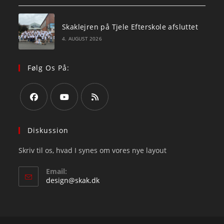
Skaklejren på Tjele Efterskole afsluttet
4. AUGUST 2026
Følg Os På:
Opens
Opens
Opens
in
in
in
Diskussion
a
a
a
Skriv til os, hvad I synes om vores nye layout
new
new
new
tab
tab
tab
Email:
Opens
design@skak.dk
in
your
application