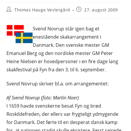
Post
Post
Thomas Hauge Vestergård
27. august 2009
author:
published:
Svend Novrup står igen bag et
enestående skakarrangement i
Danmark. Den svenske mester GM
Emanuel Berg og den nordiske mester GM Peter
Heine Nielsen er hovedpersoner i en fire dage lang
skakfestival på Fyn fra den 3. til 6. september.
Svend Novrup skriver bl.a. om arrangementet:
Af Svend Novrup (foto: Martin Noer)
I 1659 havde svenskerne besat Fyn og brød
Roskildefreden, der ellers var frygteligt ydmygende
for Danmark. Det førte til en desperat dansk kamp
for, at nationen stadig skulle eksistere. Først sejrede