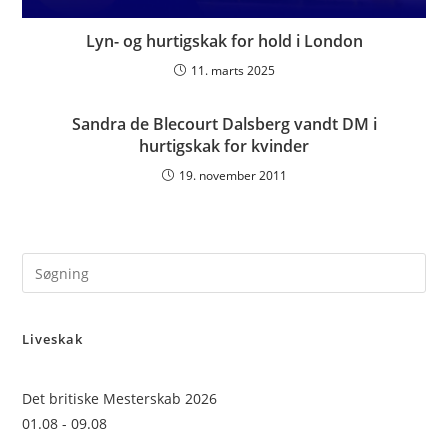
Lyn- og hurtigskak for hold i London
11. marts 2025
Sandra de Blecourt Dalsberg vandt DM i
hurtigskak for kvinder
19. november 2011
Pre
Es
to
Liveskak
clo
the
sea
Det britiske Mesterskab 2026
pan
01.08 - 09.08