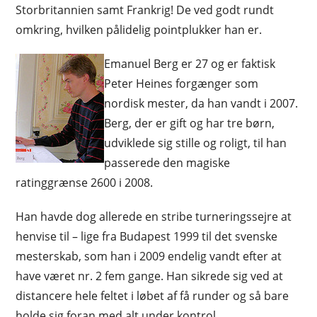
Storbritannien samt Frankrig! De ved godt rundt
omkring, hvilken pålidelig pointplukker han er.
Emanuel Berg er 27 og er faktisk
Peter Heines forgænger som
nordisk mester, da han vandt i 2007.
Berg, der er gift og har tre børn,
udviklede sig stille og roligt, til han
passerede den magiske
ratinggrænse 2600 i 2008.
Han havde dog allerede en stribe turneringssejre at
henvise til – lige fra Budapest 1999 til det svenske
mesterskab, som han i 2009 endelig vandt efter at
have været nr. 2 fem gange. Han sikrede sig ved at
distancere hele feltet i løbet af få runder og så bare
holde sig foran med alt under kontrol.