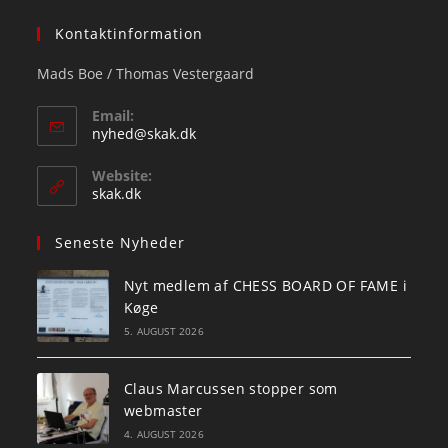
Kontaktinformation
Mads Boe / Thomas Vestergaard
Email:
Opens
nyhed@skak.dk
in
your
Website:
application
skak.dk
Seneste Nyheder
Nyt medlem af CHESS BOARD OF FAME i
Køge
5. AUGUST 2026
Claus Marcussen stopper som
webmaster
4. AUGUST 2026