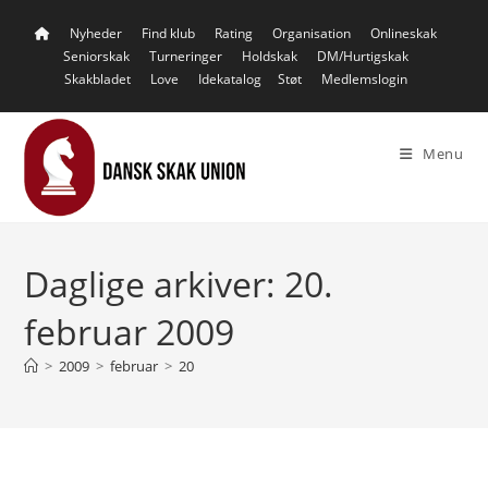
Skip
Nyheder
Find klub
Rating
Organisation
Onlineskak
to
Seniorskak
Turneringer
Holdskak
DM/Hurtigskak
content
Skakbladet
Love
Idekatalog
Støt
Medlemslogin
Menu
Daglige arkiver: 20.
februar 2009
>
2009
>
februar
>
20