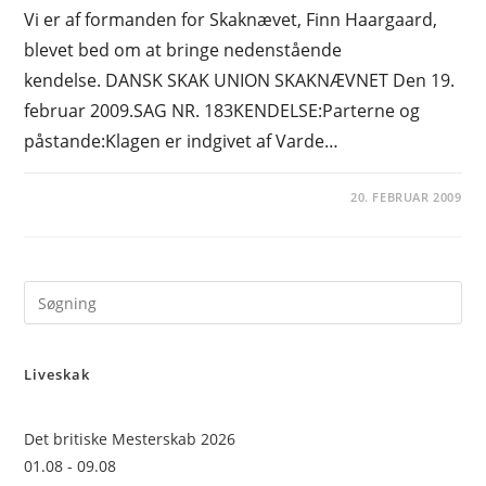
Vi er af formanden for Skaknævet, Finn Haargaard,
blevet bed om at bringe nedenstående
kendelse. DANSK SKAK UNION SKAKNÆVNET Den 19.
februar 2009.SAG NR. 183KENDELSE:Parterne og
påstande:Klagen er indgivet af Varde…
20. FEBRUAR 2009
Pre
Es
to
Liveskak
clo
the
sea
Det britiske Mesterskab 2026
pan
01.08 - 09.08