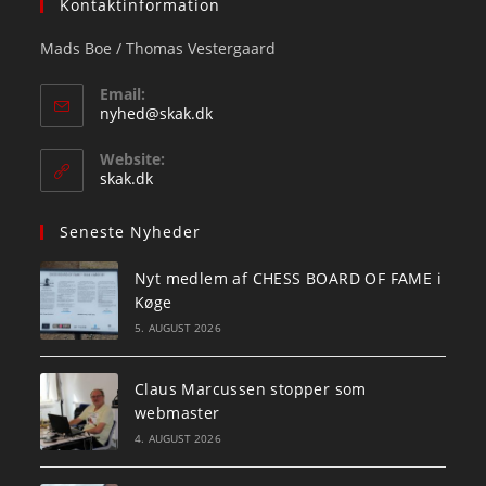
Kontaktinformation
Mads Boe / Thomas Vestergaard
Email:
Opens
nyhed@skak.dk
in
your
Website:
application
skak.dk
Seneste Nyheder
Nyt medlem af CHESS BOARD OF FAME i
Køge
5. AUGUST 2026
Claus Marcussen stopper som
webmaster
4. AUGUST 2026