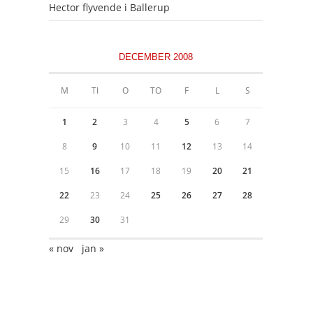
Hector flyvende i Ballerup
DECEMBER 2008
M
TI
O
TO
F
L
S
1
2
3
4
5
6
7
8
9
10
11
12
13
14
15
16
17
18
19
20
21
22
23
24
25
26
27
28
29
30
31
« nov
jan »