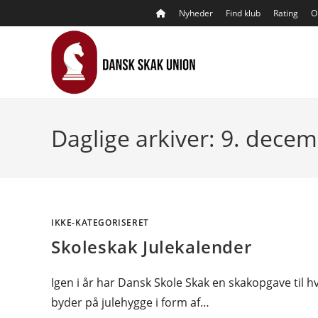
Skip
Nyheder
Find klub
Rating
O
to
content
Daglige arkiver: 9. dece
IKKE-KATEGORISERET
Skoleskak Julekalender
Igen i år har Dansk Skole Skak en skakopgave til hv
byder på julehygge i form af…