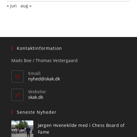
« jun
aug »
Kontaktinformation
Mads Boe / Thomas Vestergaard
Email:
Opens
nyhed@skak.dk
in
your
Website:
application
skak.dk
Seneste Nyheder
Jørgen Hvenekilde med i Chess Board of
Fame