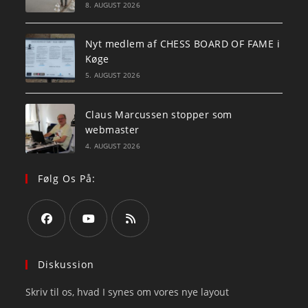
8. AUGUST 2026
Nyt medlem af CHESS BOARD OF FAME i
Køge
5. AUGUST 2026
Claus Marcussen stopper som
webmaster
4. AUGUST 2026
Følg Os På:
Opens
Opens
Opens
in
in
in
Diskussion
a
a
a
Skriv til os, hvad I synes om vores nye layout
new
new
new