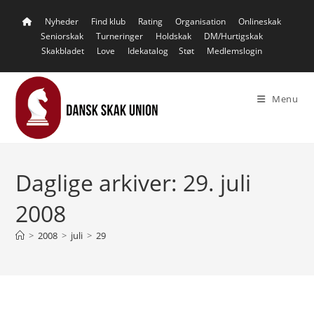
Skip
Nyheder
Find klub
Rating
Organisation
Onlineskak
to
Seniorskak
Turneringer
Holdskak
DM/Hurtigskak
content
Skakbladet
Love
Idekatalog
Støt
Medlemslogin
Menu
Daglige arkiver: 29. juli
2008
>
2008
>
juli
>
29