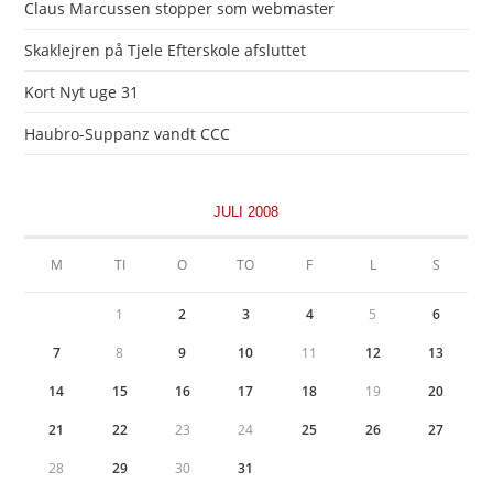
Claus Marcussen stopper som webmaster
Skaklejren på Tjele Efterskole afsluttet
Kort Nyt uge 31
Haubro-Suppanz vandt CCC
JULI 2008
M
TI
O
TO
F
L
S
1
2
3
4
5
6
7
8
9
10
11
12
13
14
15
16
17
18
19
20
21
22
23
24
25
26
27
28
29
30
31