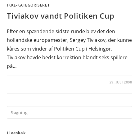
IKKE-KATEGORISERET
Tiviakov vandt Politiken Cup
Efter en spændende sidste runde blev det den
hollandske europamester, Sergey Tiviakov, der kunne
kåres som vinder af Politiken Cup i Helsingør.
Tiviakov havde bedst korrektion blandt seks spillere
på…
29. JULI 2008
Pre
Es
to
Liveskak
clo