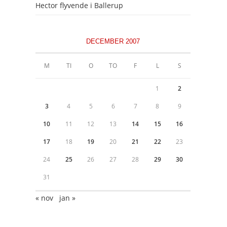
Hector flyvende i Ballerup
DECEMBER 2007
M
TI
O
TO
F
L
S
1
2
3
4
5
6
7
8
9
10
11
12
13
14
15
16
17
18
19
20
21
22
23
24
25
26
27
28
29
30
31
« nov
jan »