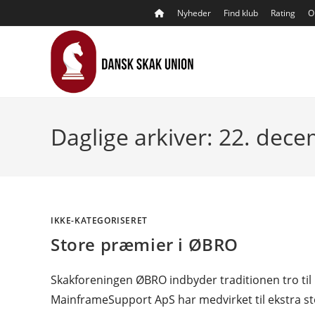
Skip
Nyheder
Find klub
Rating
O
to
content
Daglige arkiver: 22. dec
IKKE-KATEGORISERET
Store præmier i ØBRO
Skakforeningen ØBRO indbyder traditionen tro til
MainframeSupport ApS har medvirket til ekstra st