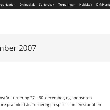
rganisation
Onlineskak
Seniorskak
Turneringer
Holdskak
DM/Hurti
ember 2007
 nytårsturnering 27. - 30. december, og sponsoren
ore præmier i år. Turneringen spilles som én stor åben