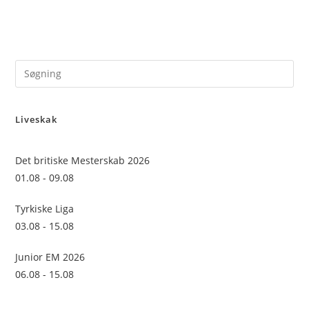
Pre
Es
to
Liveskak
clo
the
sea
Det britiske Mesterskab 2026
pan
01.08 - 09.08
Tyrkiske Liga
03.08 - 15.08
Junior EM 2026
06.08 - 15.08