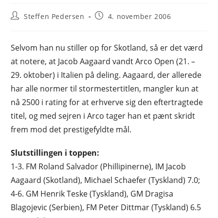
Post
Post
Steffen Pedersen
4. november 2006
author:
published:
Selvom han nu stiller op for Skotland, så er det værd
at notere, at Jacob Aagaard vandt Arco Open (21. –
29. oktober) i Italien på deling. Aagaard, der allerede
har alle normer til stormestertitlen, mangler kun at
nå 2500 i rating for at erhverve sig den eftertragtede
titel, og med sejren i Arco tager han et pænt skridt
frem mod det prestigefyldte mål.
Slutstillingen i toppen:
1-3. FM Roland Salvador (Phillipinerne), IM Jacob
Aagaard (Skotland), Michael Schaefer (Tyskland) 7.0;
4-6. GM Henrik Teske (Tyskland), GM Dragisa
Blagojevic (Serbien), FM Peter Dittmar (Tyskland) 6.5