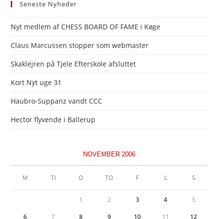
Seneste Nyheder
Nyt medlem af CHESS BOARD OF FAME i Køge
Claus Marcussen stopper som webmaster
Skaklejren på Tjele Efterskole afsluttet
Kort Nyt uge 31
Haubro-Suppanz vandt CCC
Hector flyvende i Ballerup
NOVEMBER 2006
M
TI
O
TO
F
L
S
1
2
3
4
5
6
7
8
9
10
11
12