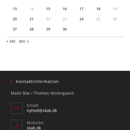
13
14
15
16
17
18
19
20
21
22
23
24
25
26
27
28
29
30
« okt
dec »
Kontaktinformation
Mads Boe / Thomas Vestergaard
Email:
Opens
nyhed@skak.dk
in
your
Website:
application
skak.dk