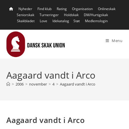
Skip
Nyheder
Find klub
Rating
Organisation
Onlineskak
to
Seniorskak
Turneringer
Holdskak
DM/Hurtigskak
content
Skakbladet
Love
Idekatalog
Støt
Medlemslogin
Menu
Aagaard vandt i Arco
>
2006
>
november
>
4
>
Aagaard vandt i Arco
Aagaard vandt i Arco