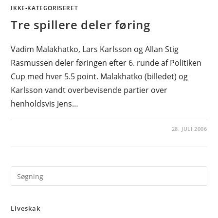
IKKE-KATEGORISERET
Tre spillere deler føring
Vadim Malakhatko, Lars Karlsson og Allan Stig
Rasmussen deler føringen efter 6. runde af Politiken
Cup med hver 5.5 point. Malakhatko (billedet) og
Karlsson vandt overbevisende partier over
henholdsvis Jens…
28. JULI 2006
Pre
Es
to
Liveskak
clo