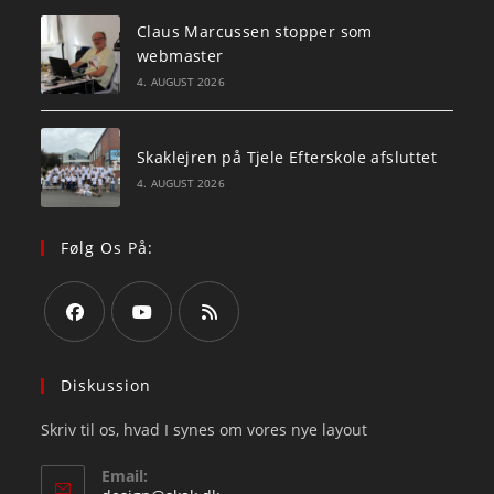
Claus Marcussen stopper som
webmaster
4. AUGUST 2026
Skaklejren på Tjele Efterskole afsluttet
4. AUGUST 2026
Følg Os På:
Opens
Opens
Opens
in
in
in
Diskussion
a
a
a
Skriv til os, hvad I synes om vores nye layout
new
new
new
tab
tab
tab
Email: