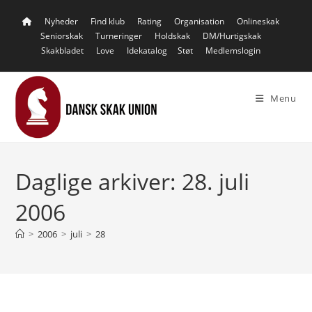
Skip
Nyheder
Find klub
Rating
Organisation
Onlineskak
to
Seniorskak
Turneringer
Holdskak
DM/Hurtigskak
content
Skakbladet
Love
Idekatalog
Støt
Medlemslogin
Menu
Daglige arkiver: 28. juli
2006
>
2006
>
juli
>
28