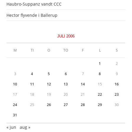
Haubro-Suppanz vandt CCC
Hector flyvende i Ballerup
JULI 2006
M
TI
O
TO
F
L
S
1
2
3
4
5
6
7
8
9
10
11
12
13
14
15
16
17
18
19
20
21
22
23
24
25
26
27
28
29
30
31
« jun
aug »