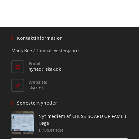
Kontaktinformation
Mads Boe / Thomas Vestergaard
Email:
Opens
nyhed@skak.dk
in
your
Website:
application
skak.dk
Seneste Nyheder
Nyt medlem af CHESS BOARD OF FAME i
Køge
5. AUGUST 2026