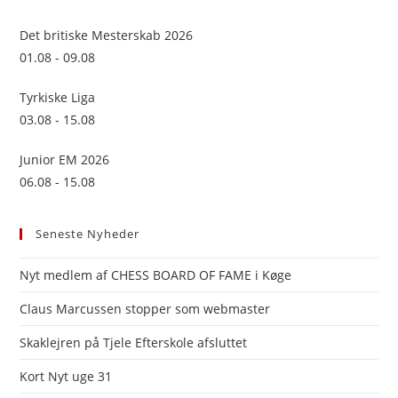
the
sea
Det britiske Mesterskab 2026
pan
01.08 - 09.08
Tyrkiske Liga
03.08 - 15.08
Junior EM 2026
06.08 - 15.08
Seneste Nyheder
Nyt medlem af CHESS BOARD OF FAME i Køge
Claus Marcussen stopper som webmaster
Skaklejren på Tjele Efterskole afsluttet
Kort Nyt uge 31