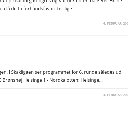
ex Cup i Aalborg Kongres og Kultur Center, da Peter Heine
da lå de to forhåndsfavoritter lige…
4. FEBRUAR 20
gen. I Skakligaen ser programmet for 6. runde således ud:
0 Brønshøj Helsinge 1 - Nordkalotten: Helsinge…
4. FEBRUAR 20