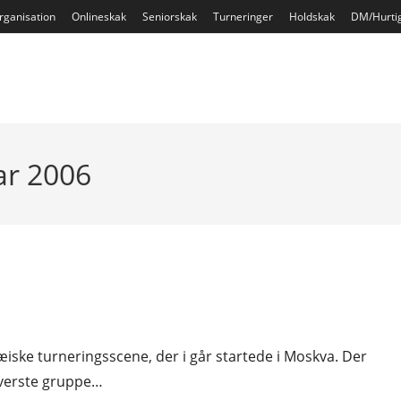
rganisation
Onlineskak
Seniorskak
Turneringer
Holdskak
DM/Hurti
ar 2006
ske turneringsscene, der i går startede i Moskva. Der
øverste gruppe…