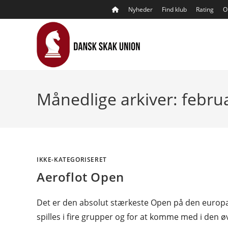
Skip
Nyheder
Find klub
Rating
O
to
content
Månedlige arkiver: febru
IKKE-KATEGORISERET
Aeroflot Open
Det er den absolut stærkeste Open på den europæi
spilles i fire grupper og for at komme med i den 