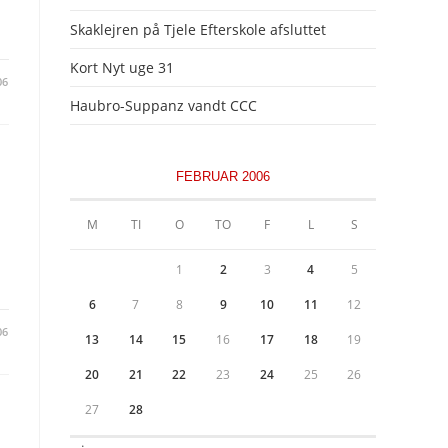
Skaklejren på Tjele Efterskole afsluttet
Kort Nyt uge 31
06
Haubro-Suppanz vandt CCC
FEBRUAR 2006
M
TI
O
TO
F
L
S
1
2
3
4
5
6
7
8
9
10
11
12
06
13
14
15
16
17
18
19
20
21
22
23
24
25
26
27
28