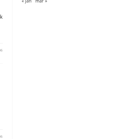
« jan
mar »
ak
06
06