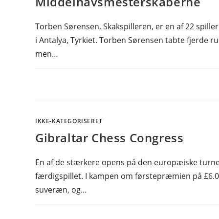
Middelhavsmesterskaberne
Torben Sørensen, Skakspilleren, er en af 22 spill
i Antalya, Tyrkiet. Torben Sørensen tabte fjerde r
men…
IKKE-KATEGORISERET
Gibraltar Chess Congress
En af de stærkere opens på den europæiske turne
færdigspillet. I kampen om førstepræmien på £6.00
suveræn, og…