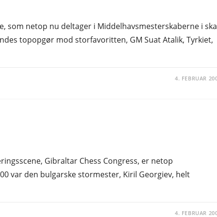
ere, som netop nu deltager i Middelhavsmesterskaberne i sk
undes topopgør mod storfavoritten, GM Suat Atalik, Tyrkiet,
4. FEBRUAR 20
ringsscene, Gibraltar Chess Congress, er netop
0 var den bulgarske stormester, Kiril Georgiev, helt
4. FEBRUAR 20