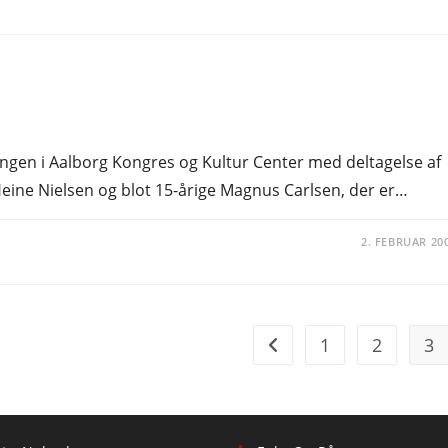
ngen i Aalborg Kongres og Kultur Center med deltagelse af
Heine Nielsen og blot 15-årige Magnus Carlsen, der er…
2. FEBRUAR 20
1
2
3
Go to the previous page