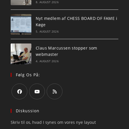
8. AUGUST 2026
Nyt medlem af CHESS BOARD OF FAME i
Køge
5. AUGUST 2026
Claus Marcussen stopper som
webmaster
4. AUGUST 2026
Følg Os På:
Opens
Opens
Opens
in
in
in
Diskussion
a
a
a
Skriv til os, hvad I synes om vores nye layout
new
new
new