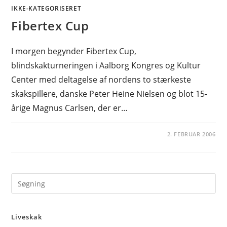
IKKE-KATEGORISERET
Fibertex Cup
I morgen begynder Fibertex Cup,
blindskakturneringen i Aalborg Kongres og Kultur
Center med deltagelse af nordens to stærkeste
skakspillere, danske Peter Heine Nielsen og blot 15-
årige Magnus Carlsen, der er…
2. FEBRUAR 2006
Pre
Es
to
Liveskak
clo