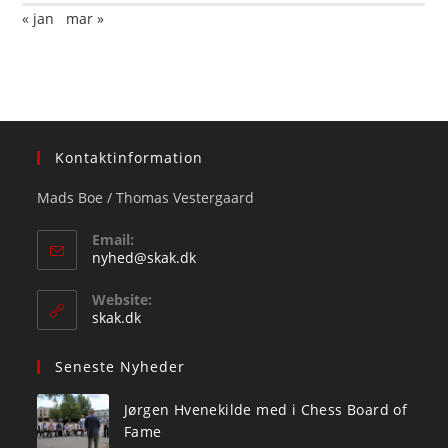
« jan
mar »
Kontaktinformation
Mads Boe / Thomas Vestergaard
Email:
Opens
nyhed@skak.dk
in
your
Website:
application
skak.dk
Seneste Nyheder
Jørgen Hvenekilde med i Chess Board of
Fame