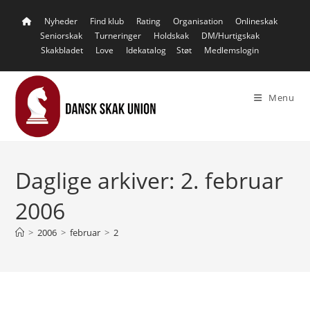
Skip
Nyheder
Find klub
Rating
Organisation
Onlineskak
to
Seniorskak
Turneringer
Holdskak
DM/Hurtigskak
content
Skakbladet
Love
Idekatalog
Støt
Medlemslogin
Menu
Daglige arkiver: 2. februar
2006
>
2006
>
februar
>
2