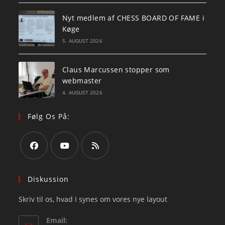
Nyt medlem af CHESS BOARD OF FAME i
Køge
5. AUGUST 2026
Claus Marcussen stopper som
webmaster
4. AUGUST 2026
Følg Os På:
Opens
Opens
Opens
in
in
in
Diskussion
a
a
a
Skriv til os, hvad I synes om vores nye layout
new
new
new
tab
tab
tab
Email: