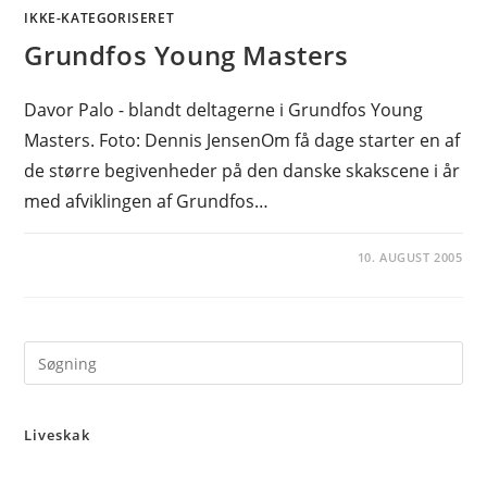
IKKE-KATEGORISERET
Grundfos Young Masters
Davor Palo - blandt deltagerne i Grundfos Young
Masters. Foto: Dennis JensenOm få dage starter en af
de større begivenheder på den danske skakscene i år
med afviklingen af Grundfos…
10. AUGUST 2005
Pre
Es
to
Liveskak
clo
the