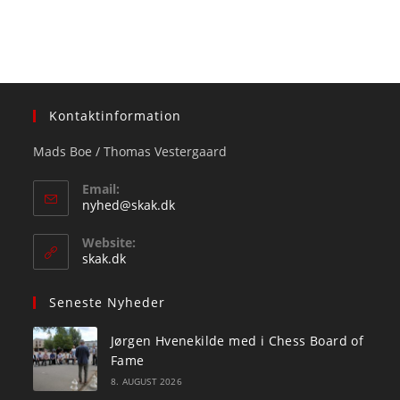
Kontaktinformation
Mads Boe / Thomas Vestergaard
Email:
Opens
nyhed@skak.dk
in
your
Website:
application
skak.dk
Seneste Nyheder
Jørgen Hvenekilde med i Chess Board of
Fame
8. AUGUST 2026