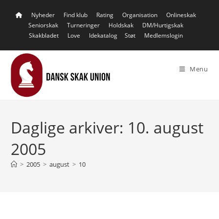
Skip
Nyheder
Find klub
Rating
Organisation
Onlineskak
to
Seniorskak
Turneringer
Holdskak
DM/Hurtigskak
content
Skakbladet
Love
Idekatalog
Støt
Medlemslogin
Menu
Daglige arkiver: 10. august
2005
>
2005
>
august
>
10