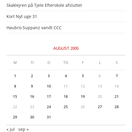
Skaklejren på Tjele Efterskole afsluttet
Kort Nyt uge 31
Haubro-Suppanz vandt CCC
AUGUST 2005
M
TI
O
TO
F
L
S
1
2
3
4
5
6
7
8
9
10
11
12
13
14
15
16
17
18
19
20
21
22
23
24
25
26
27
28
29
30
31
« jul
sep »