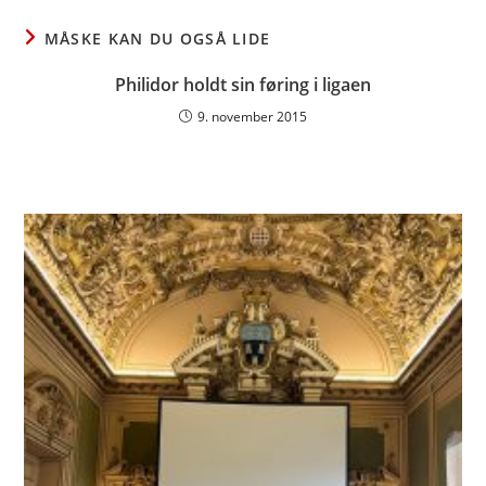
window
window
window
MÅSKE KAN DU OGSÅ LIDE
Philidor holdt sin føring i ligaen
9. november 2015