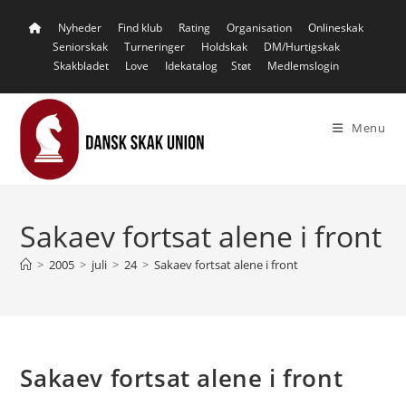
Skip
Nyheder
Find klub
Rating
Organisation
Onlineskak
to
Seniorskak
Turneringer
Holdskak
DM/Hurtigskak
content
Skakbladet
Love
Idekatalog
Støt
Medlemslogin
Menu
Sakaev fortsat alene i front
>
2005
>
juli
>
24
>
Sakaev fortsat alene i front
Sakaev fortsat alene i front