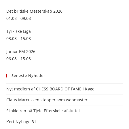
the
sea
Det britiske Mesterskab 2026
pan
01.08 - 09.08
Tyrkiske Liga
03.08 - 15.08
Junior EM 2026
06.08 - 15.08
Seneste Nyheder
Nyt medlem af CHESS BOARD OF FAME i Køge
Claus Marcussen stopper som webmaster
Skaklejren på Tjele Efterskole afsluttet
Kort Nyt uge 31