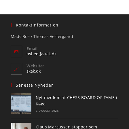
Kontaktinformation
Mads Boe / Thomas Vestergaard
Email:
Opens
nyhed@skak.dk
in
your
Website:
application
skak.dk
Seneste Nyheder
Nyt medlem af CHESS BOARD OF FAME i
Køge
5. AUGUST 2026
Claus Marcussen stopper som