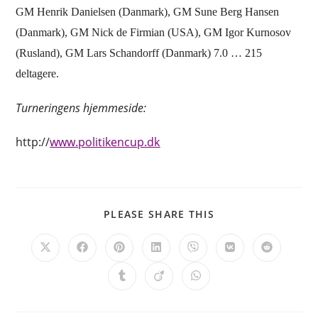
GM Henrik Danielsen (Danmark), GM Sune Berg Hansen
(Danmark), GM Nick de Firmian (USA), GM Igor Kurnosov
(Rusland), GM Lars Schandorff (Danmark) 7.0 … 215
deltagere.
Turneringens hjemmeside:
http://
www.politikencup.dk
SHARE
PLEASE SHARE THIS
THIS
CONTENT
Opens
Opens
Opens
Opens
Opens
Opens
Opens
in
in
in
in
in
in
in
a
a
a
a
a
a
a
Opens
Opens
Opens
new
new
new
new
new
new
new
in
in
in
window
window
window
window
window
window
window
a
a
a
new
new
new