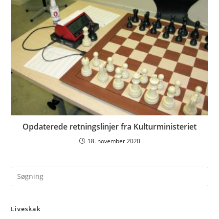
Opdaterede retningslinjer fra Kulturministeriet
18. november 2020
Pre
Es
to
Liveskak
clo