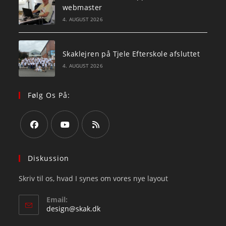
webmaster
4. AUGUST 2026
Skaklejren på Tjele Efterskole afsluttet
4. AUGUST 2026
Følg Os På:
Opens
Opens
Opens
in
in
in
Diskussion
a
a
a
Skriv til os, hvad I synes om vores nye layout
new
new
new
tab
tab
tab
Email:
Opens
design@skak.dk
in