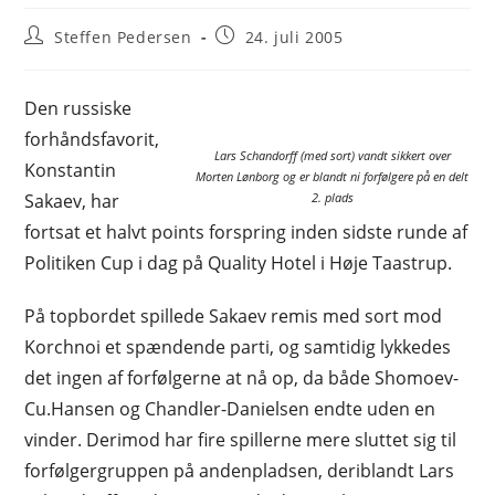
Post
Post
Steffen Pedersen
24. juli 2005
author:
published:
Den russiske
forhåndsfavorit,
Lars Schandorff (med sort) vandt sikkert over
Konstantin
Morten Lønborg og er blandt ni forfølgere på en delt
Sakaev, har
2. plads
fortsat et halvt points forspring inden sidste runde af
Politiken Cup i dag på Quality Hotel i Høje Taastrup.
På topbordet spillede Sakaev remis med sort mod
Korchnoi et spændende parti, og samtidig lykkedes
det ingen af forfølgerne at nå op, da både Shomoev-
Cu.Hansen og Chandler-Danielsen endte uden en
vinder. Derimod har fire spillerne mere sluttet sig til
forfølgergruppen på andenpladsen, deriblandt Lars