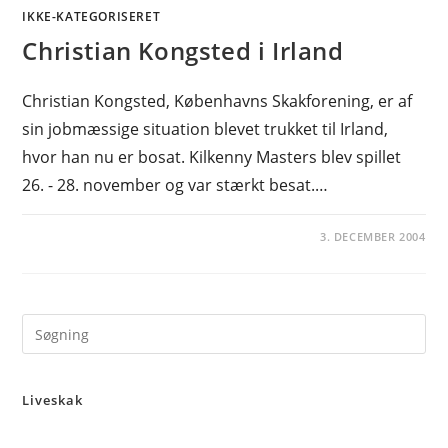
IKKE-KATEGORISERET
Christian Kongsted i Irland
Christian Kongsted, Københavns Skakforening, er af
sin jobmæssige situation blevet trukket til Irland,
hvor han nu er bosat. Kilkenny Masters blev spillet
26. - 28. november og var stærkt besat.…
3. DECEMBER 2004
Pre
Es
to
Liveskak
clo
the