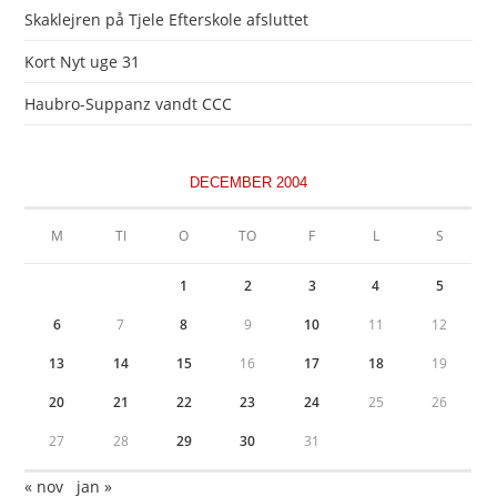
Skaklejren på Tjele Efterskole afsluttet
Kort Nyt uge 31
Haubro-Suppanz vandt CCC
DECEMBER 2004
M
TI
O
TO
F
L
S
1
2
3
4
5
6
7
8
9
10
11
12
13
14
15
16
17
18
19
20
21
22
23
24
25
26
27
28
29
30
31
« nov
jan »