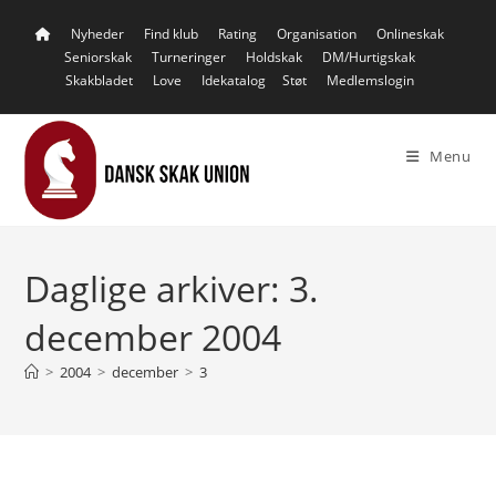
Skip
Nyheder
Find klub
Rating
Organisation
Onlineskak
to
Seniorskak
Turneringer
Holdskak
DM/Hurtigskak
content
Skakbladet
Love
Idekatalog
Støt
Medlemslogin
Menu
Daglige arkiver: 3.
december 2004
>
2004
>
december
>
3