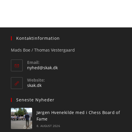
Kontaktinformation
Mads Boe / Thomas Vestergaard
Email:
Opens
nyhed@skak.dk
in
your
Website:
application
skak.dk
Seneste Nyheder
Jørgen Hvenekilde med i Chess Board of
Fame
8. AUGUST 2026