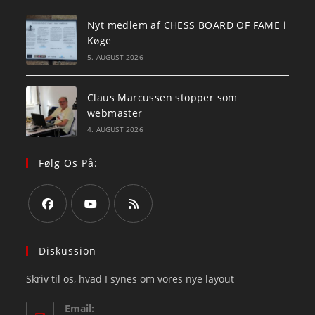
Nyt medlem af CHESS BOARD OF FAME i
Køge
5. AUGUST 2026
Claus Marcussen stopper som
webmaster
4. AUGUST 2026
Følg Os På:
Opens
Opens
Opens
in
in
in
Diskussion
a
a
a
Skriv til os, hvad I synes om vores nye layout
new
new
new
tab
tab
tab
Email: